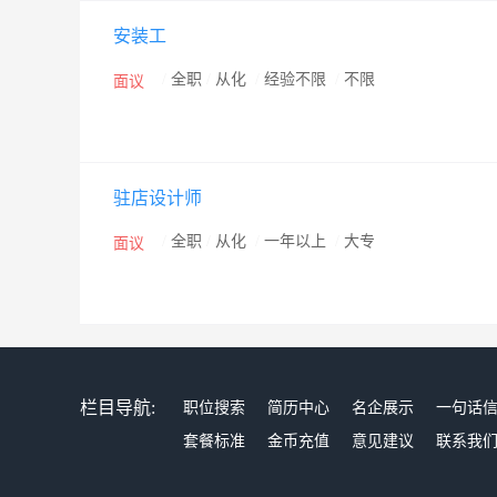
安装工
/
全职
/
从化
/
经验不限
/
不限
面议
驻店设计师
/
全职
/
从化
/
一年以上
/
大专
面议
栏目导航:
职位搜索
简历中心
名企展示
一句话
套餐标准
金币充值
意见建议
联系我