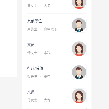
曾女士
·
大专
其他职位
卢先生
·
高中以下
文员
请女士
·
本科
行政/后勤
梁先生
·
高中
文员
马女士
·
大专