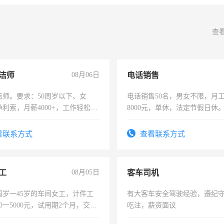
查
洁师
08月06日
电话销售
洁师。要求：50周岁以下、女
电话销售50名，男女不限，月工资
利索，月薪4000+，工作轻松，
8000元，单休，法定节假日休
活，不需坐班，适合宝妈、全职
。
看联系方式
查看联系方式
工
08月05日
客车司机
周岁一45岁的车间女工，计件工
有大客车安全驾驶经验，遵纪
00一5000元，试用期2个月，交五
吃注，薪资面议
年薪假，年底福利