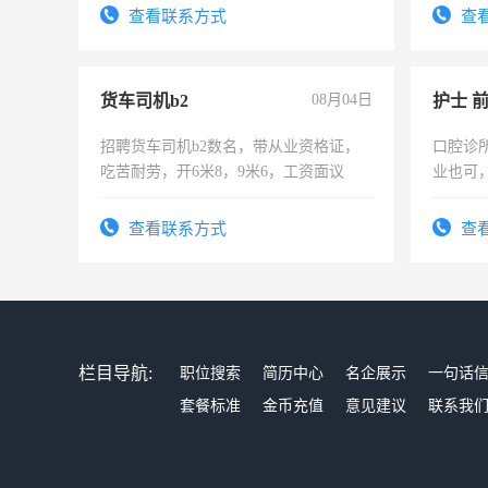
查看联系方式
查
货车司机b2
08月04日
护士 
招聘货车司机b2数名，带从业资格证，
口腔诊
吃苦耐劳，开6米8，9米6，工资面议
业也可
强。面
查看联系方式
查
栏目导航:
职位搜索
简历中心
名企展示
一句话
套餐标准
金币充值
意见建议
联系我