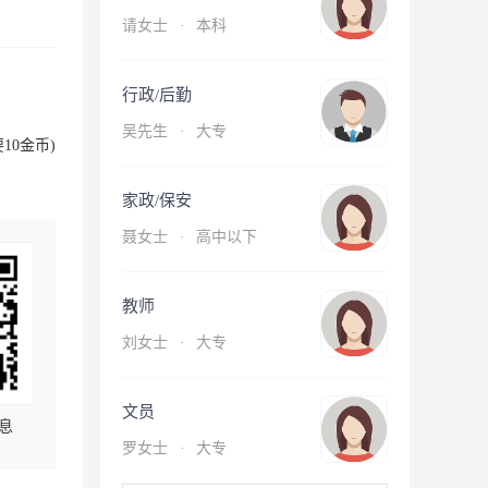
请女士
·
本科
行政/后勤
吴先生
·
大专
10金币)
家政/保安
聂女士
·
高中以下
教师
刘女士
·
大专
文员
息
罗女士
·
大专