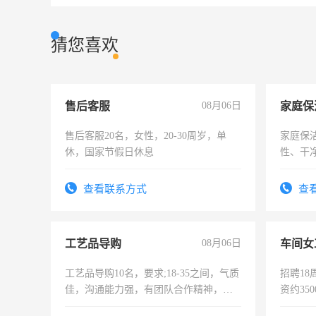
猜您喜欢
售后客服
08月06日
家庭保
售后客服20名，女性，20-30周岁，单
家庭保
休，国家节假日休息
性、干净
时间灵
太太等
查看联系方式
查
工艺品导购
08月06日
车间女
工艺品导购10名，要求;18-35之间，气质
招聘18
佳，沟通能力强，有团队合作精神，有
资约35
上进心，有工作经验者优先！
险，有