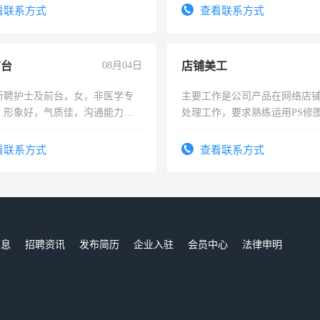
看联系方式
查看联系方式
前台
08月04日
店铺美工
所聘护士及前台，女，非医学专
主要工作是公司产品在网络店
，形象好，气质佳，沟通能力
处理工作，要求熟练运用PS修图
试，周日休息。
作时间每天8小时，待遇优厚。
看联系方式
查看联系方式
信息
招聘资讯
发布简历
企业入驻
会员中心
法律申明
们