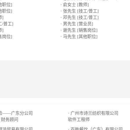
他职位]
· 俞女士 [教师]
他职位]
· 张先生 [技工/普工]
师]
· 邓先生 [技工/普工]
工/普工]
· 男先生 [营业员]
师]
· 谢先生 [销售岗位]
售岗位]
· 马先生 [其他职位]
保险——广东分公司
· 广州市诗兰纺织有限公司
财务顾问
软件工程师
市麒鸿贸易有限公司
· 百胜餐饮（广东）有限公司