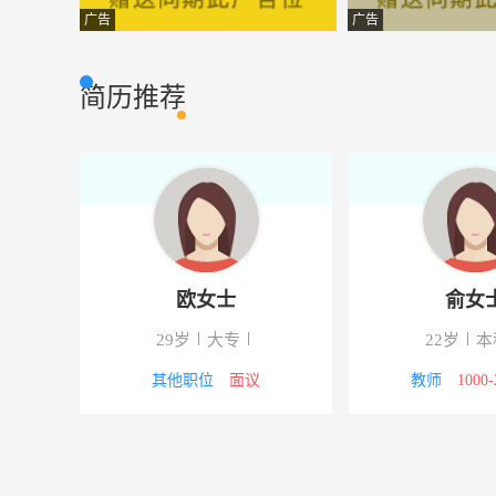
办公文员
广州芬多贸易有
办公文员
广告
广告
安装工
广州市鼎陶贸易
普通工人
简历推荐
业务跟单
广州市穗从冷气
市场营销
工程资料员
广州市宏诚企业
建筑房产
技术经理
广州坤江汽车配
市场营销
仓库管理员
深圳市正邦物流
普通工人
欧女士
俞女
生产文员
广州富欣织造有
办公文员
29岁
大专
22岁
本
统计员
广州富欣织造有
财会审计
00元
其他职位
面议
教师
1000