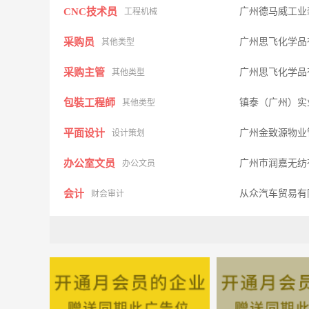
CNC技术员
广州德马威工业
工程机械
采购员
广州思飞化学品
其他类型
采购主管
广州思飞化学品
其他类型
包裝工程師
镇泰（广州）实
其他类型
平面设计
广州金致源物业
设计策划
办公室文员
广州市润嘉无纺
办公文员
会计
从众汽车贸易有
财会审计
电子技术员
镇泰（广州）实
技术研发
营销经理
广州市鼎陶贸易
市场营销
QA主任
镇泰（广州）实
市场营销